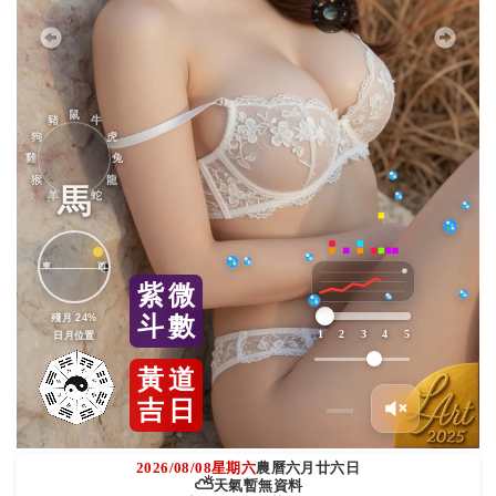
鼠
豬
牛
狗
虎
雞
兔
猴
龍
馬
羊
蛇
東
西
紫
微
殘月 24%
斗
數
1
2
3
4
5
日月位置
黃
道
吉
日
2026/08/08
星期六
農曆六月廿六日
⛅
天氣暫無資料