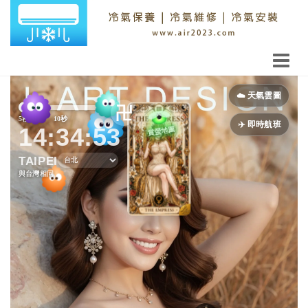
Previous
Next
☁️ 天氣雲圖
卍
5秒
10秒
15秒
✈️ 即時航班
14:34:54
TAIPEI
與台灣相同