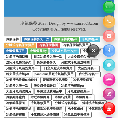
LINE
冷氣保養 2023. Design by www.air2023.com
Copyright © All rights reserved.
冷氣保養
冷氣保養多久一次
冷氣保養費用ptt
冷氣保養ptt
分離式冷氣保養費用
冷氣保養推薦
冷氣保養清洗費用
×
冷氣保養項目
冷氣保養diy
冷氣多久洗一次ptt
冷氣保養費用
冷氣清洗價目表
日立冷氣多久洗一次
大金冷氣多久洗一次
洗完冷氣要開多久
拆冷氣要多久
分離式冷氣清洗時間
分離式冷氣清洗費用ptt
日立原廠洗冷氣費用
大金洗冷氣ptt
特力屋洗冷氣ptt
panasonic原廠冷氣清洗費用
台北洗冷氣ptt
冷氣清洗推薦mobile01
普羅專業冷氣清洗
冷氣清洗保養
冷氣多久洗一次
洗冷氣價錢2023
冷氣清洗費用ptt
大金冷氣清洗費用
冷氣清洗費用台中
冷氣維修推薦ptt
冷氣維修廠商
附近冷氣維修
冷氣行推薦
冷氣維修ptt
冷氣維修保養
冷氣維修費用
分離式冷氣維修
燦坤洗冷氣價格
冷氣清洗費用高雄
窗型冷氣清洗費用
洗冷氣價錢
冷氣拆洗費用
冷氣燒管費用
冷氣機結冰維修價錢
冷氣風鼓更換價格