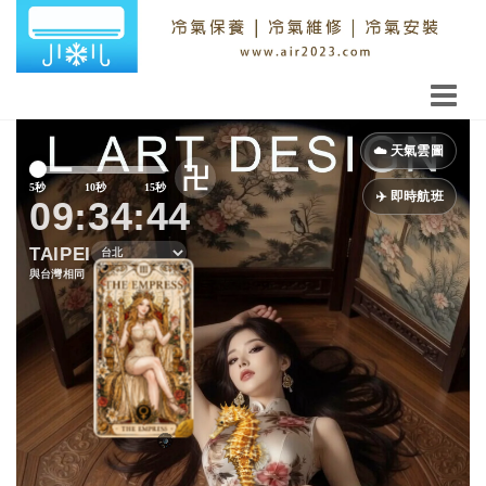
Previous
Next
☁️ 天氣雲圖
卍
5秒
10秒
15秒
✈️ 即時航班
09:34:46
TAIPEI
與台灣相同