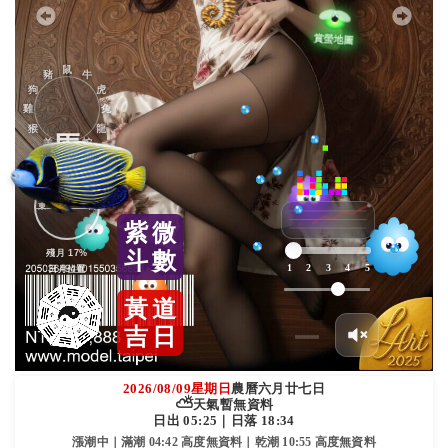
鼠
豬
牛
狗
虎
雞
兔
猴
龍
馬
羊
蛇
東
西
紫
微
殘月 17%
斗
數
1
2
3
4
5
日月位置
黃
道
吉
日
2026/08/09
星期日
農曆六月廿七日
⛅
天氣暫無資料
日出 05:25｜日落 18:34
漲潮中｜滿潮 04:42 高度無資料｜乾潮 10:55 高度無資料