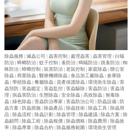
除蟲服務
|
滅蟲公司
|
蟲害控制
|
處理蟲害
|
蟲害管理
|
白蟻
防治
|
蟑螂防治
|
蚊子控制
|
蚤防治
|
螞蟻防治
|
跳蚤防治
|
蜘
蛛防治
|
蟑螂控制
|
鼠害防治
|
老鼠控制
|
家庭除蟲
|
辦公室
除蟲
|
商業除蟲
|
醫療機構除蟲
|
食品加工廠除蟲
|
倉庫除
蟲
|
學校除蟲
|
餐廳除蟲
|
資產保護除蟲
|
環境衛生除蟲
|
害
蟲預防
|
害蟲鑑定
|
害蟲監控
|
害蟲驅除
|
害蟲防治
|
害蟲清
理
|
病蟲害防治
|
生態除蟲
|
安全除蟲
|
高效除蟲
|
無毒除
蟲
|
綠色除蟲
|
害蟲防治專家
|
害蟲防治公司
|
防蟲設備
|
防
蟲方案
|
防蟲措施
|
除蟲產品
|
除蟲技術
|
除蟲工具
|
除蟲用
品
|
除蟲流程
|
除蟲計劃
|
除蟲管理
|
除蟲建議
|
除蟲方案
|
除
蟲顧問
|
除蟲工程
|
除蟲報價
|
除蟲價格
|
除蟲費用
|
除蟲效
率
|
除蟲專業
|
除蟲合約
|
除蟲服務範圍
|
環境衛生管理