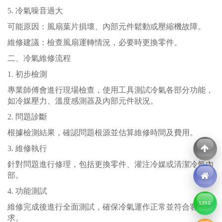
5. 冷氣噪音過大
可能原因：風扇葉片損壞、內部元件鬆動或壓縮機故障。
維修建議：檢查風扇運轉情況，必要時更換零件。
二、冷氣維修流程
1. 初步檢測
專業師傅會進行現場檢查，使用工具測試冷氣各部分功能，
如冷媒壓力、溫度感測器及內部元件狀況。
2. 問題診斷
根據檢測結果，確認問題根源並估算維修時間及費用。
3. 維修執行
針對問題進行修理，包括更換零件、灌注冷媒或清潔冷氣內
部。
4. 功能測試
LINE
維修完成後進行全面測試，確保冷氣運作正常並符合客戶需
求。